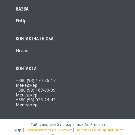
FixUp
Игорь
+380 (93) 170-36-17
Менеджер
+380 (99) 167-00-09
Менеджер
+380 (96) 026-24-42
Менеджер
Сайт створений на маркетплейсі
Prom.ua
FixUp |
Поскаржитися на контент
|
Політика конфіденційності