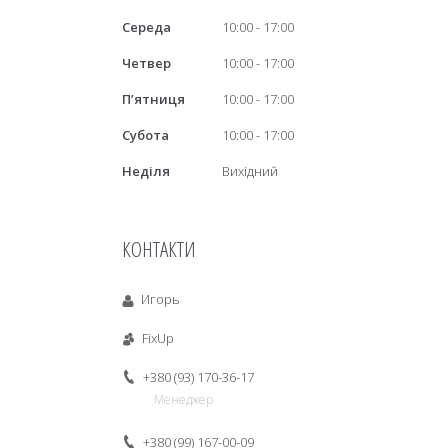
Середа
10:00
17:00
Четвер
10:00
17:00
Пʼятниця
10:00
17:00
Субота
10:00
17:00
Неділя
Вихідний
КОНТАКТИ
Игорь
FixUp
+380 (93) 170-36-17
Менеджер
+380 (99) 167-00-09