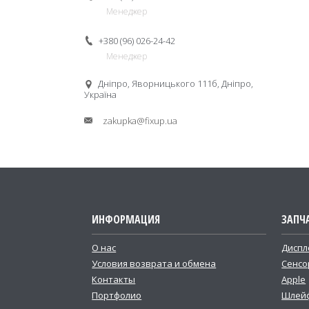
Менеджер
+380 (96) 026-24-42
Менеджер
Дніпро, Яворницького 111б, Дніпро,
Україна
zakupka@fixup.ua
ИНФОРМАЦИЯ
ЗАПЧ
О нас
Диспл
Условия возврата и обмена
Сенсо
Контакты
Apple
Портфолио
Шлей