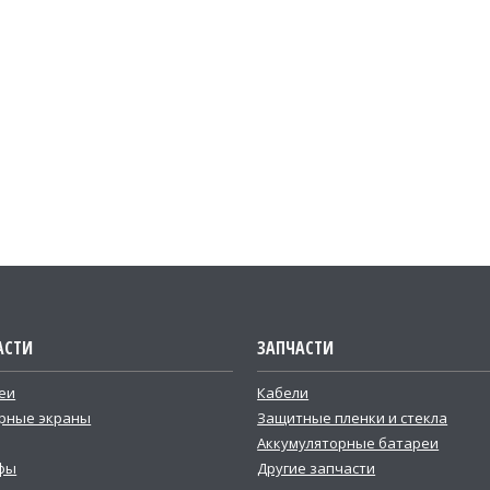
АСТИ
ЗАПЧАСТИ
еи
Кабели
рные экраны
Защитные пленки и стекла
Аккумуляторные батареи
фы
Другие запчасти