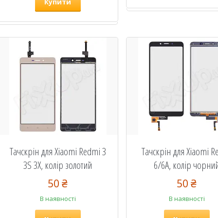
Купити
Тачскрін для Xiaomi Redmi 3
Тачскрін для Xiaomi R
3S 3X, колір золотий
6/6А, колір чорни
50 ₴
50 ₴
В наявності
В наявності