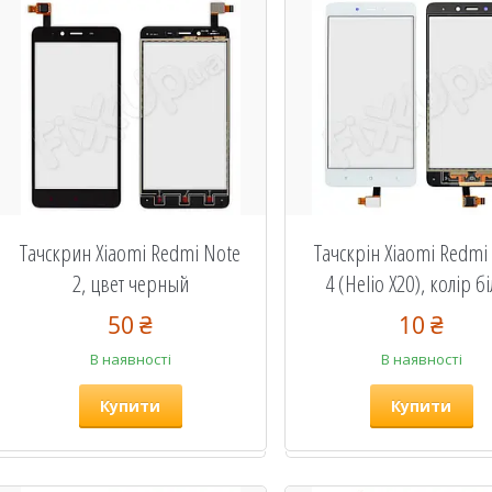
Тачскрин Xiaomi Redmi Note
Тачскрін Xiaomi Redmi
2, цвет черный
4 (Helio X20), колір б
50 ₴
10 ₴
В наявності
В наявності
Купити
Купити