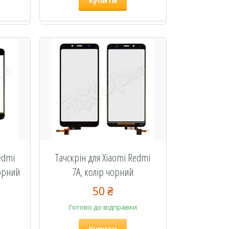
Купити
edmi
Тачскрін для Xiaomi Redmi
чорний
7A, колір чорний
50 ₴
Готово до відправки
Купити