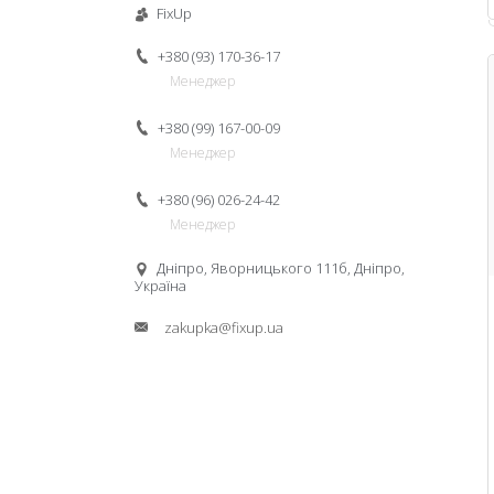
FixUp
+380 (93) 170-36-17
Менеджер
+380 (99) 167-00-09
Менеджер
+380 (96) 026-24-42
Менеджер
Дніпро, Яворницького 111б, Дніпро,
Україна
zakupka@fixup.ua