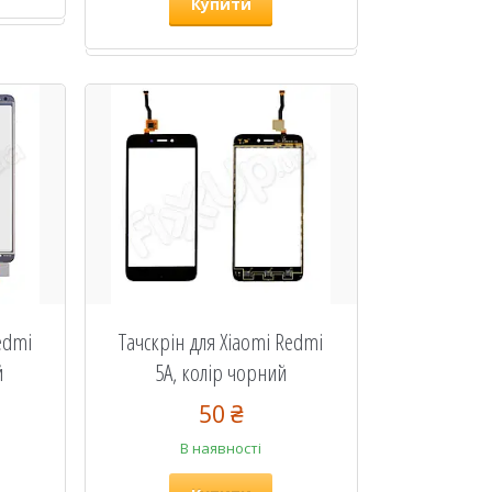
Купити
edmi
Тачскрін для Xiaomi Redmi
й
5A, колір чорний
50 ₴
В наявності