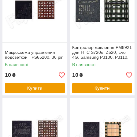
Контролер живлення PM8921
Микросхема управления
для HTC S720e, Z520, Evo
подсветкой TPS65200, 36 pin
4G, Samsung P3100, P3110,
P5100, P5110, Sony LT25i,
В наявності
В наявності
Nokia
10
10
₴
₴
Купити
Купити