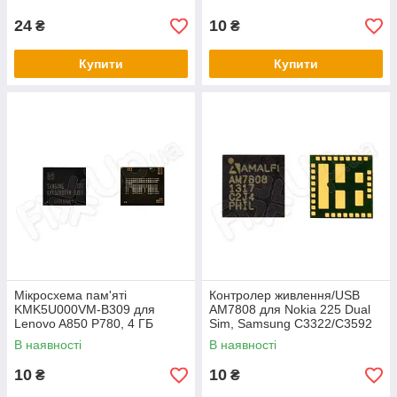
24
10
₴
₴
Купити
Купити
Мікросхема пам'яті
Контролер живлення/USB
KMK5U000VM-B309 для
AM7808 для Nokia 225 Dual
Lenovo A850 P780, 4 ГБ
Sim, Samsung C3322/C3592
Duos
В наявності
В наявності
10
10
₴
₴