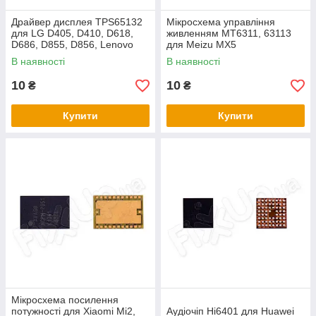
Драйвер дисплея TPS65132
Мікросхема управління
для LG D405, D410, D618,
живленням MT6311, 63113
D686, D855, D856, Lenovo
для Meizu MX5
A6000, A6010, A7000
В наявності
В наявності
10
10
₴
₴
Купити
Купити
Мікросхема посилення
потужності для Xiaomi Mi2,
Аудіочіп Hi6401 для Huawei