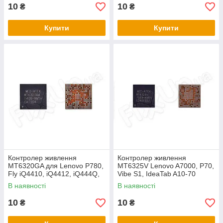
10
10
₴
₴
Купити
Купити
Контролер живлення
Контролер живлення
MT6320GA для Lenovo P780,
MT6325V Lenovo A7000, P70,
Fly iQ4410, iQ4412, iQ444Q,
Vibe S1, IdeaTab A10-70
iQ446, iQ450Q, iQ451Q,
(A7600), Tab 2 A10-70F, Tab 2
В наявності
В наявності
iQ453
10
10
₴
₴