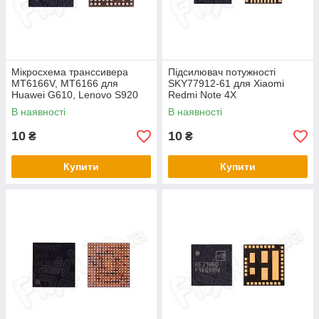
Мікросхема транссивера
Підсилювач потужності
MT6166V, MT6166 для
SKY77912-61 для Xiaomi
Huawei G610, Lenovo S920
Redmi Note 4X
В наявності
В наявності
10
10
₴
₴
Купити
Купити