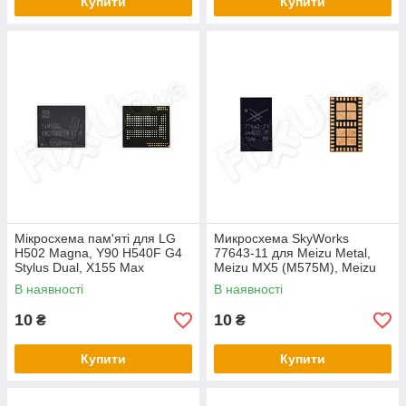
Купити
Купити
Мікросхема пам'яті для LG
Микросхема SkyWorks
H502 Magna, Y90 H540F G4
77643-11 для Meizu Metal,
Stylus Dual, X155 Max
Meizu MX5 (M575M), Meizu
(KMQ72000SM-B316)
M3 note
В наявності
В наявності
10
10
₴
₴
Купити
Купити