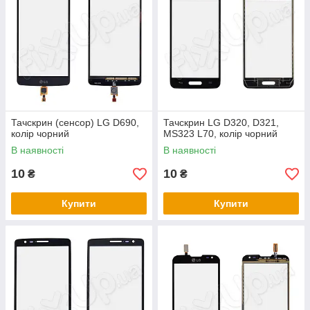
Тачскрин (сенсор) LG D690,
Тачскрин LG D320, D321,
колір чорний
MS323 L70, колір чорний
В наявності
В наявності
10
10
₴
₴
Купити
Купити