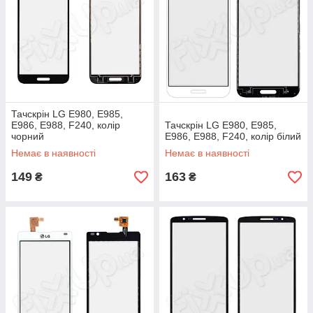
Тачскрін LG E980, E985,
E986, E988, F240, колір
Тачскрін LG E980, E985,
чорний
E986, E988, F240, колір білий
Немає в наявності
Немає в наявності
149
163
₴
₴