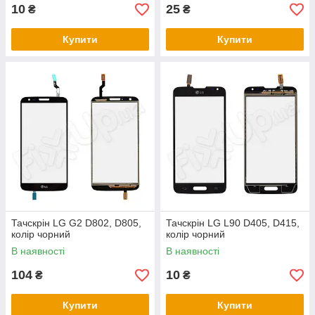
10
25
₴
₴
Купити
Купити
Тачскрін LG G2 D802, D805,
Тачскрін LG L90 D405, D415,
колір чорний
колір чорний
В наявності
В наявності
104
10
₴
₴
Купити
Купити