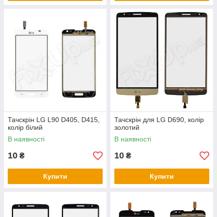
Тачскрін LG L90 D405, D415,
Тачскрін для LG D690, колір
колір білий
золотий
В наявності
В наявності
10
10
₴
₴
Купити
Купити