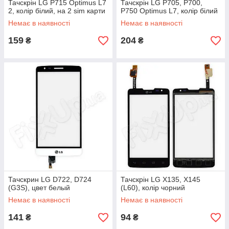
Тачскрін LG P715 Optimus L7
Тачскрін LG P705, P700,
2, колір білий, на 2 sim карти
P750 Optimus L7, колір білий
Немає в наявності
Немає в наявності
159
204
₴
₴
Тачскрин LG D722, D724
Тачскрін LG X135, X145
(G3S), цвет белый
(L60), колір чорний
Немає в наявності
Немає в наявності
141
94
₴
₴