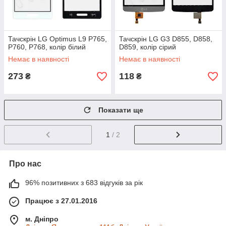
Тачскрін LG Optimus L9 P765,
Тачскрін LG G3 D855, D858,
P760, P768, колір білий
D859, колір сірий
Немає в наявності
Немає в наявності
273
118
₴
₴
Показати ще
1
/ 2
Про нас
96% позитивних з 683 відгуків за рік
Працює з 27.01.2016
м. Дніпро