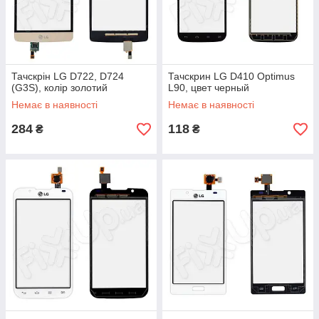
Тачскрін LG D722, D724
Тачскрин LG D410 Optimus
(G3S), колір золотий
L90, цвет черный
Немає в наявності
Немає в наявності
284
118
₴
₴