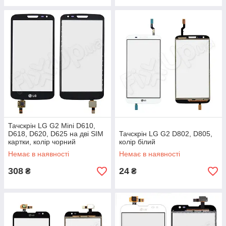
Тачскрін LG G2 Mini D610,
D618, D620, D625 на дві SIM
Тачскрін LG G2 D802, D805,
картки, колір чорний
колір білий
Немає в наявності
Немає в наявності
308
24
₴
₴