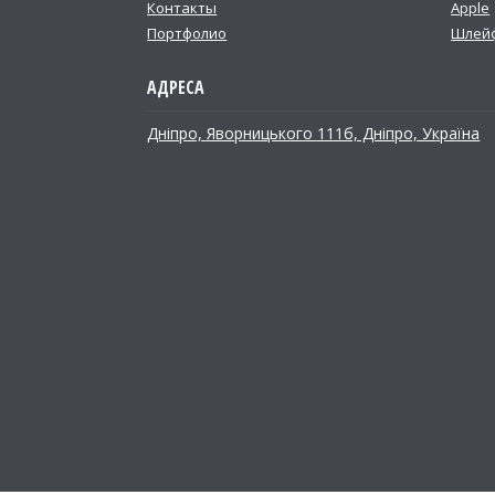
Контакты
Apple
Портфолио
Шлей
Дніпро, Яворницького 111б, Дніпро, Україна