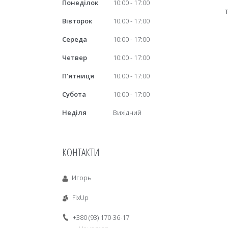
Понеділок
10:00
17:00
Вівторок
10:00
17:00
Середа
10:00
17:00
Четвер
10:00
17:00
Пʼятниця
10:00
17:00
Субота
10:00
17:00
Неділя
Вихідний
КОНТАКТИ
Игорь
FixUp
+380 (93) 170-36-17