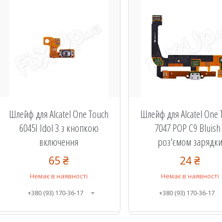
Шлейф для Alcatel One Touch
Шлейф для Alcatel One 
6045I Idol 3 з кнопкою
7047 POP C9 Bluish
включення
роз'ємом зарядк
65 ₴
24 ₴
Немає в наявності
Немає в наявності
+380 (93) 170-36-17
+380 (93) 170-36-17