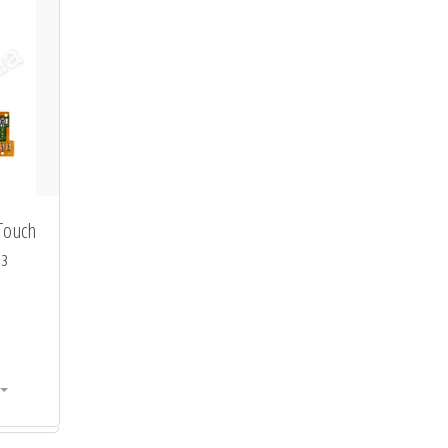
Touch
 з
и