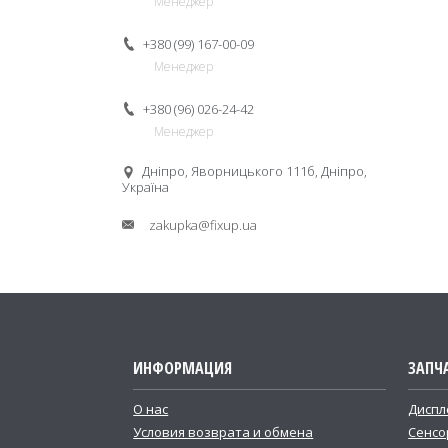
Менеджер
+380 (99) 167-00-09
Менеджер
+380 (96) 026-24-42
Менеджер
Дніпро, Яворницького 111б, Дніпро,
Україна
zakupka@fixup.ua
ИНФОРМАЦИЯ
ЗАПЧ
О нас
Диспл
Условия возврата и обмена
Сенсо