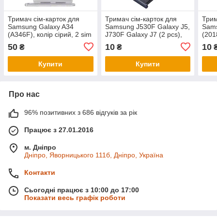
Тримач сім-карток для
Тримач сім-карток для
Трим
Samsung Galaxy A34
Samsung J530F Galaxy J5,
Sams
(A346F), колір сірий, 2 sim
J730F Galaxy J7 (2 pcs),
(201
колір срібло
(2018
50
10
10
₴
₴
Купити
Купити
Про нас
96% позитивних з 686 відгуків за рік
Працює з 27.01.2016
м. Дніпро
Дніпро, Яворницького 111б, Дніпро, Україна
Контакти
Сьогодні працює з 10:00 до 17:00
Показати весь графік роботи