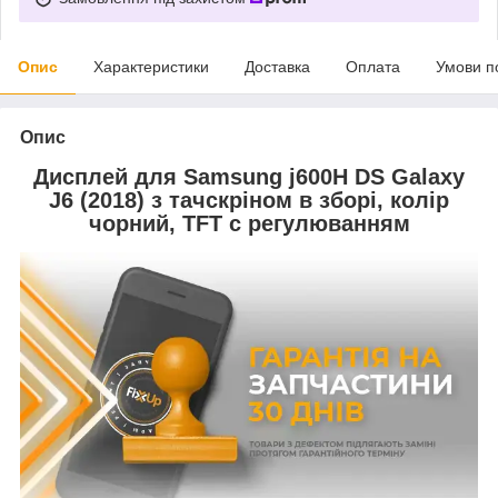
Опис
Характеристики
Доставка
Оплата
Умови п
Опис
Дисплей для Samsung j600H DS Galaxy
J6 (2018) з тачскріном в зборі, колір
чорний, TFT c регулюванням