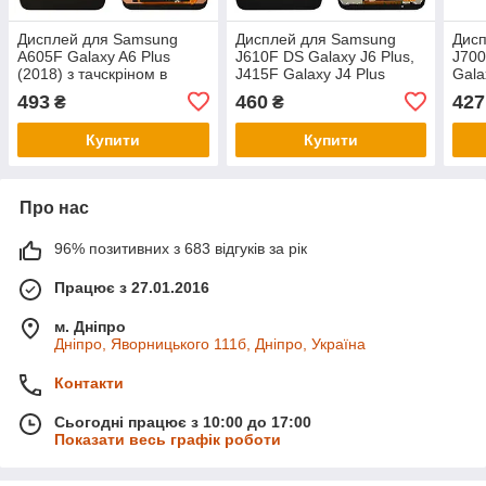
Дисплей для Samsung
Дисплей для Samsung
Дис
A605F Galaxy A6 Plus
J610F DS Galaxy J6 Plus,
J700
(2018) з тачскріном в
J415F Galaxy J4 Plus
Gala
зборі, колір чорний, TFT з
(2018) з тачскріном в
тачс
493
460
427
₴
₴
регулюванням
зборі, колір
чорн
Купити
Купити
Про нас
96% позитивних з 683 відгуків за рік
Працює з 27.01.2016
м. Дніпро
Дніпро, Яворницького 111б, Дніпро, Україна
Контакти
Сьогодні працює з 10:00 до 17:00
Показати весь графік роботи