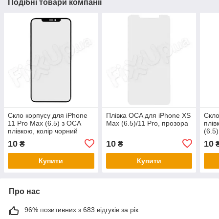
Подібні товари компанії
Скло корпусу для iPhone
Плівка OCA для iPhone XS
Скло
11 Pro Max (6.5) з OCA
Max (6.5)/11 Pro, прозора
плів
плівкою, колір чорний
(6.5
10
10
10
₴
₴
Купити
Купити
Про нас
96% позитивних з 683 відгуків за рік