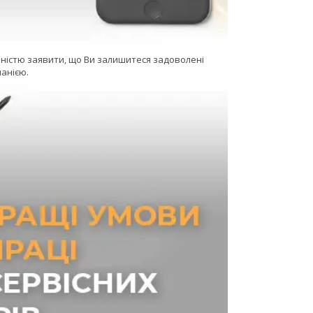
еністю заявити, що Ви залишитеся задоволені
анією.