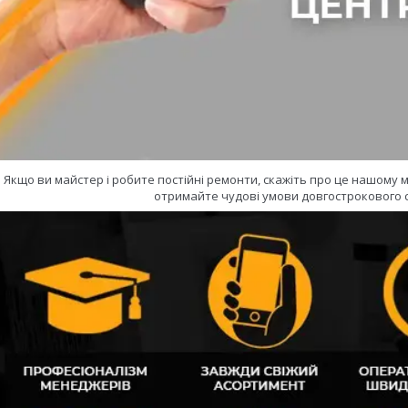
Якщо ви майстер і робите постійні ремонти, скажіть про це нашому
отримайте чудові умови довгострокового с