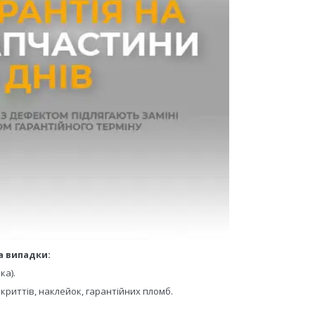
а випадки:
ка).
криттів, наклейок, гарантійних пломб.