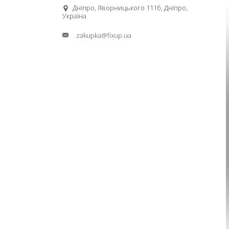
Дніпро, Яворницького 111б, Дніпро,
Україна
zakupka@fixup.ua