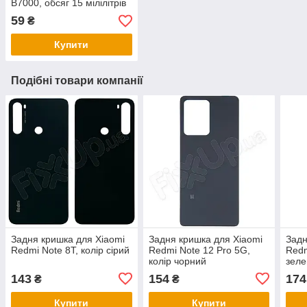
B7000, обсяг 15 мілілітрів
59
₴
Купити
Подібні товари компанії
Задня кришка для Xiaomi
Задня кришка для Xiaomi
Задн
Redmi Note 8T, колір сірий
Redmi Note 12 Pro 5G,
Redm
колір чорний
зел
143
154
174
₴
₴
Купити
Купити