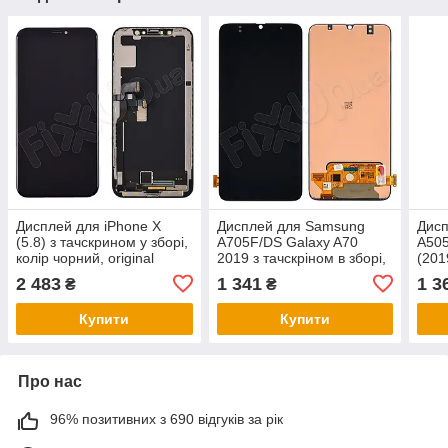
Дисплей для iPhone X
Дисплей для Samsung
Дис
(5.8) з тачскрином у зборі,
A705F/DS Galaxy A70
A505
колір чорний, original
2019 з тачскріном в зборі,
(201
Change Glass
колір чорний, OLED
збор
2 483
1 341
1 3
₴
₴
Купити
Купити
Про нас
96% позитивних з 690 відгуків за рік