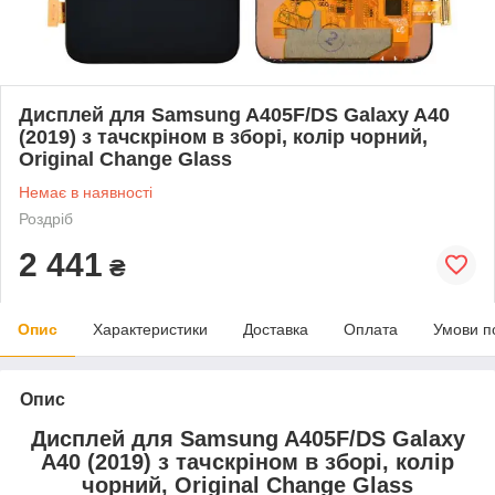
Дисплей для Samsung A405F/DS Galaxy A40
(2019) з тачскріном в зборі, колір чорний,
Original Change Glass
Немає в наявності
Роздріб
2 441
₴
Опис
Характеристики
Доставка
Оплата
Умови п
Опис
Дисплей для Samsung A405F/DS Galaxy
A40 (2019) з тачскріном в зборі, колір
чорний, Original Change Glass