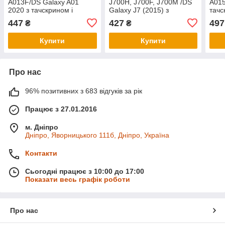
A013F/DS Galaxy A01
J700H, J700F, J700M /DS
A015
2020 з тачскрином і
Galaxy J7 (2015) з
тачс
рамкою в зборі, колір
тачскріном в зборі, колір
чорн
447
427
497
₴
₴
чорний, IPS (TFT)
чорний, TFT c
конн
Купити
Купити
Про нас
96% позитивних з 683 відгуків за рік
Працює з 27.01.2016
м. Дніпро
Дніпро, Яворницького 111б, Дніпро, Україна
Контакти
Сьогодні працює з 10:00 до 17:00
Показати весь графік роботи
Про нас