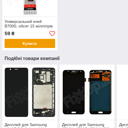
Універсальний клей
B7000, обсяг 15 мілілітрів
59
₴
Купити
Подібні товари компанії
Дисплей для Samsung
Дисплей для Samsung
Дис