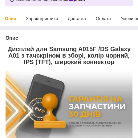
Опис
Характеристики
Доставка
Оплата
Умови п
Опис
Дисплей для Samsung A015F /DS Galaxy
A01 з тачскріном в зборі, колір чорний,
IPS (TFT), широкий коннектор