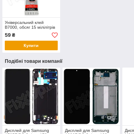
Універсальний клей
B7000, обсяг 15 мілілітрів
59
₴
Купити
Подібні товари компанії
Дисплей для Samsung
Дисплей для Samsung
Дис