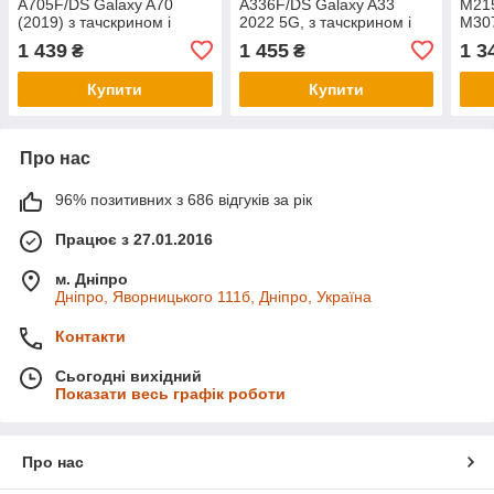
A705F/DS Galaxy A70
A336F/DS Galaxy A33
M215
(2019) з тачскрином і
2022 5G, з тачскрином і
M307
рамкою в зборі, колір
рамкою в зборі, колір
тачс
1 439
1 455
1 3
₴
₴
чорний, OLED small LCD
чорний, OLED small LCD
чор
Купити
Купити
Про нас
96% позитивних з 686 відгуків за рік
Працює з 27.01.2016
м. Дніпро
Дніпро, Яворницького 111б, Дніпро, Україна
Контакти
Сьогодні вихідний
Показати весь графік роботи
Про нас