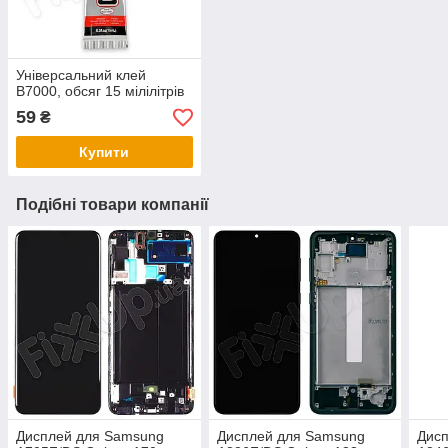
Універсальний клей
B7000, обсяг 15 мілілітрів
59
₴
Купити
Подібні товари компанії
Дисплей для Samsung
Дисплей для Samsung
Дис