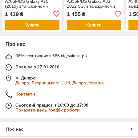
A705F/DS Galaxy A70
A336F/DS Galaxy A33
A346
(2019) з тачскрином і
2022 5G, з тачскрином і
тачс
рамкою в зборі, колір
рамкою в зборі, колір
збор
1 439
1 455
1 5
₴
₴
чорний, OLED small LCD
чорний, OLED small LCD
smal
Купити
Купити
Про нас
96% позитивних з 686 відгуків за рік
Працює з 27.01.2016
м. Дніпро
Дніпро, Яворницького 111б, Дніпро, Україна
Контакти
Сьогодні працює з 10:00 до 17:00
Показати весь графік роботи
Про нас