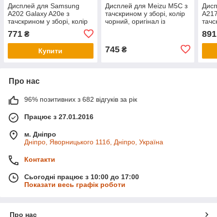
Дисплей для Samsung
Дисплей для Meizu M5C з
Дис
A202 Galaxy A20e з
тачскрином у зборі, колір
A217
тачскрином у зборі, колір
чорний, оригінал із
тачс
чорний, оригінал із
заміненим склом
чорн
771
891
₴
заміненим склом
замі
745
₴
Купити
Про нас
96% позитивних з 682 відгуків за рік
Працює з 27.01.2016
м. Дніпро
Дніпро, Яворницького 111б, Дніпро, Україна
Контакти
Сьогодні працює з 10:00 до 17:00
Показати весь графік роботи
Про нас