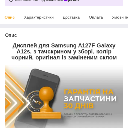
Опис
Характеристики
Доставка
Оплата
Умови п
Опис
Дисплей для Samsung A127F Galaxy
A12s, з тачскрином у зборі, колір
чорний, оригінал із заміненим склом