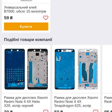
Універсальний клей
B7000, обсяг 15 мілілітрів
59
₴
Купити
Подібні товари компанії
Рамка для дисплея Xiaomi
Рамка для дисплея Xiaomi
Рамк
Redmi Note 4 4X Helio
Redmi Note 4 4X
Redm
X20, колір чорний
Snapdragon 625, колір
білий
20
50
95