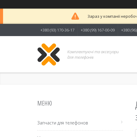
Зараз у компанії неробоч
+380 (93) 170-36-17
+380 (99) 167-00-09
+380 (96
Комплектуючі та аксесуари
для телефонів
Запчасти для телефонов