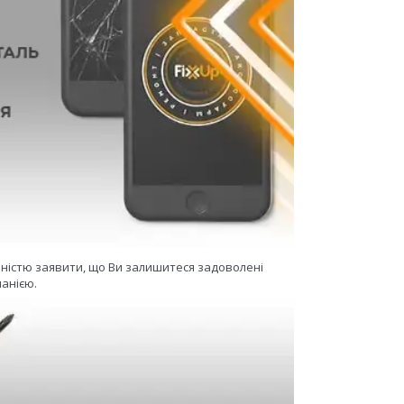
еністю заявити, що Ви залишитеся задоволені
анією.