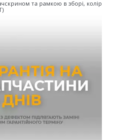
ачскрином та рамкою в зборі, колір
T)