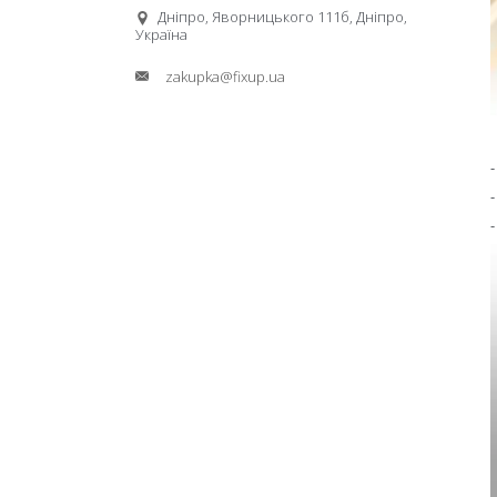
Дніпро, Яворницького 111б, Дніпро,
Україна
zakupka@fixup.ua