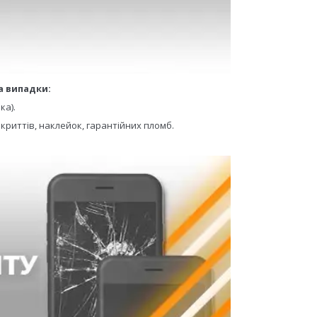
а випадки:
ка).
криттів, наклейок, гарантійних пломб.