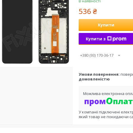
В наявності
536 ₴
Купити
Купити з
+380 (93) 170-36-17
повер
домовленістю
У компанії підключені елект
який товар не покидаючи са