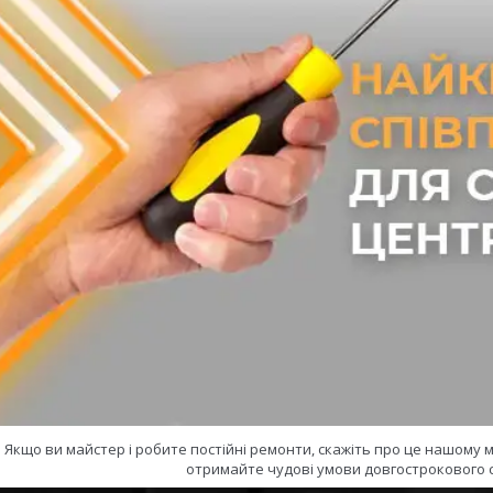
Якщо ви майстер і робите постійні ремонти, скажіть про це нашому
отримайте чудові умови довгострокового с