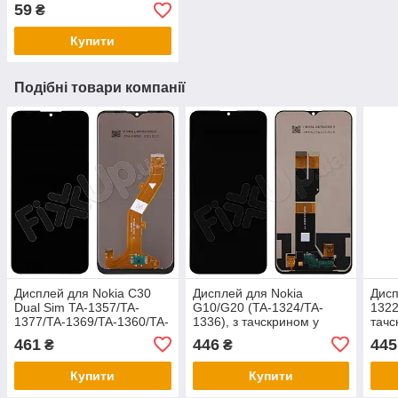
59
₴
Купити
Подібні товари компанії
Дисплей для Nokia C30
Дисплей для Nokia
Дисп
Dual Sim TA-1357/TA-
G10/G20 (TA-1324/TA-
1322
1377/TA-1369/TA-1360/TA-
1336), з тачскрином у
тачс
1359, з тачскрином у
зборі, колір чорний
чор
461
446
445
₴
₴
зборі, колір чорний
Купити
Купити