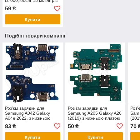
B7000, обсяг 15 мілілітрів
59
₴
Купити
Подібні товари компанії
Роз'єм зарядки для
Роз'єм зарядки для
Роз'
Samsung A042 Galaxy
Samsung A205 Galaxy A20
Sams
A04e 2022, з нижньою
(2019) з нижньою платою
(201
платою
83
50
70
₴
₴
Купити
Купити