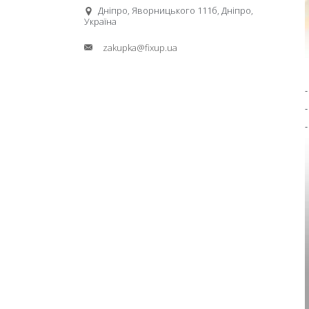
Дніпро, Яворницького 111б, Дніпро,
Україна
zakupka@fixup.ua