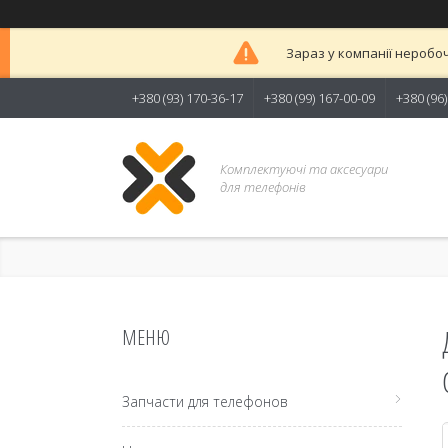
Зараз у компанії неробоч
+380 (93) 170-36-17
+380 (99) 167-00-09
+380 (96
Комплектуючі та аксесуари
для телефонів
Запчасти для телефонов