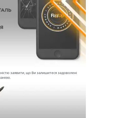
еністю заявити, що Ви залишитеся задоволені
анією.