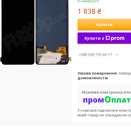
В наявності
1 838 ₴
Купити
Купити з
+380 (93) 170-36-17
повер
домовленістю
У компанії підключені елект
який товар не покидаючи са