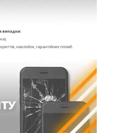
а випадки:
ка).
криттів, наклейок, гарантійних пломб.