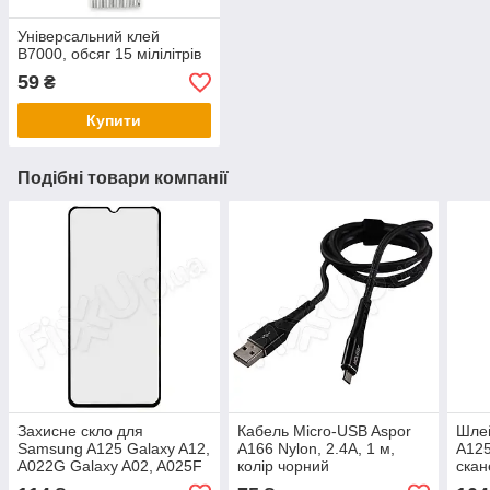
Універсальний клей
B7000, обсяг 15 мілілітрів
59
₴
Купити
Подібні товари компанії
Захисне скло для
Кабель Micro-USB Aspor
Шле
Samsung A125 Galaxy A12,
A166 Nylon, 2.4A, 1 м,
A125
A022G Galaxy A02, A025F
колір чорний
скан
Galaxy A02S, M127 3D,
сині