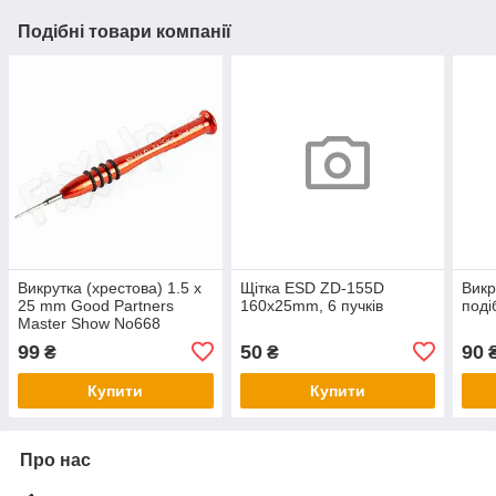
Подібні товари компанії
Викрутка (хрестова) 1.5 x
Щітка ESD ZD-155D
Викр
25 mm Good Partners
160х25mm, 6 пучків
поді
Master Show No668
99
50
90
₴
₴
Купити
Купити
Про нас