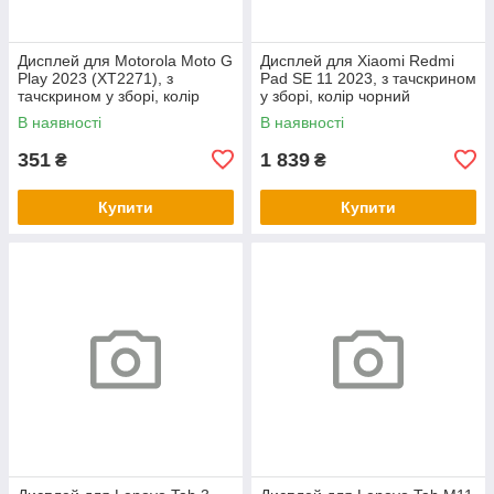
Дисплей для Motorola Moto G
Дисплей для Xiaomi Redmi
Play 2023 (XT2271), з
Pad SE 11 2023, з тачскрином
тачскрином у зборі, колір
у зборі, колір чорний
чорний
В наявності
В наявності
351
1 839
₴
₴
Купити
Купити