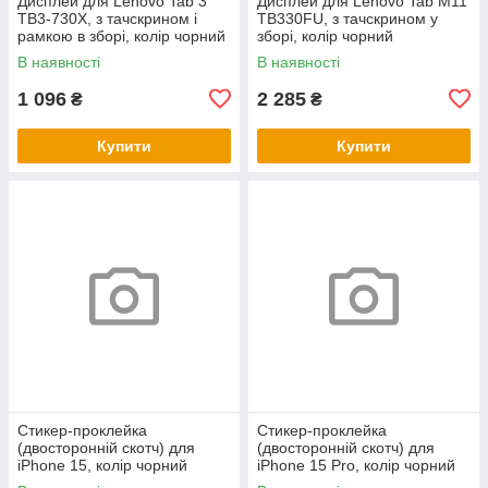
Дисплей для Lenovo Tab 3
Дисплей для Lenovo Tab M11
TB3-730X, з тачскрином і
TB330FU, з тачскрином у
рамкою в зборі, колір чорний
зборі, колір чорний
В наявності
В наявності
1 096
2 285
₴
₴
Купити
Купити
Стикер-проклейка
Стикер-проклейка
(двосторонній скотч) для
(двосторонній скотч) для
iPhone 15, колір чорний
iPhone 15 Pro, колір чорний