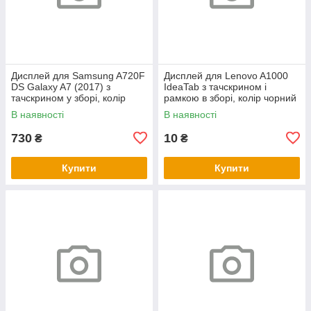
Дисплей для Samsung A720F
Дисплей для Lenovo A1000
DS Galaxy A7 (2017) з
IdeaTab з тачскрином і
тачскрином у зборі, колір
рамкою в зборі, колір чорний
чорний, OLED
В наявності
В наявності
730
10
₴
₴
Купити
Купити