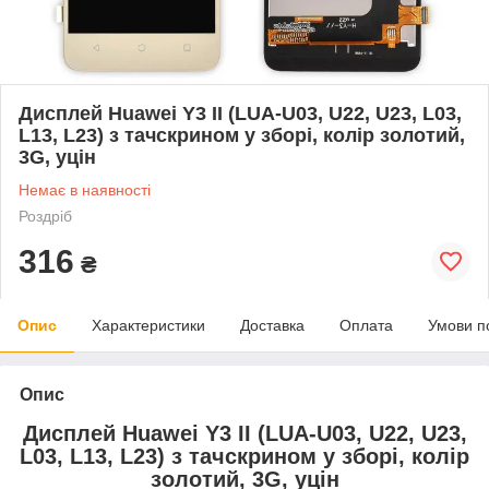
Дисплей Huawei Y3 II (LUA-U03, U22, U23, L03,
L13, L23) з тачскрином у зборі, колір золотий,
3G, уцін
Немає в наявності
Роздріб
316
₴
Опис
Характеристики
Доставка
Оплата
Умови п
Опис
Дисплей Huawei Y3 II (LUA-U03, U22, U23,
L03, L13, L23) з тачскрином у зборі, колір
золотий, 3G, уцін