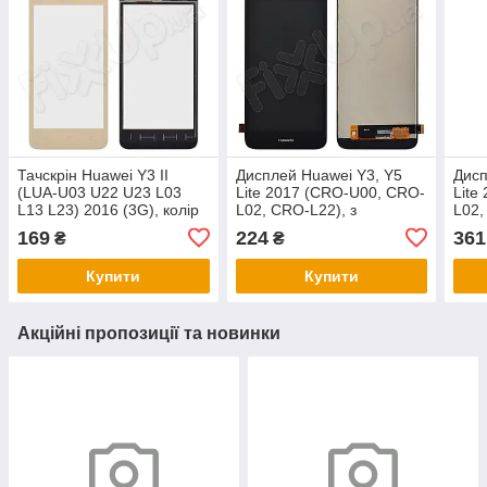
Тачскрін Huawei Y3 II
Дисплей Huawei Y3, Y5
Дисп
(LUA-U03 U22 U23 L03
Lite 2017 (CRO-U00, CRO-
Lite
L13 L23) 2016 (3G), колір
L02, CRO-L22), з
L02,
золотий
тачскріном в зборі, колір
тачс
169
224
361
₴
₴
чорний
золо
Купити
Купити
Акційні пропозиції та новинки