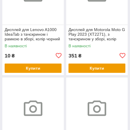
Дисплей для Lenovo A1000
Дисплей для Motorola Moto G
IdeaTab з тачскрином і
Play 2023 (XT2271), з
рамкою в зборі, колір чорний
тачскрином у зборі, колір
чорний
В наявності
В наявності
10
351
₴
₴
Купити
Купити