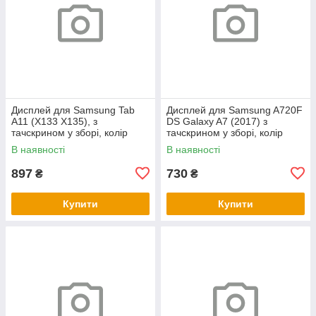
Дисплей для Samsung Tab
Дисплей для Samsung A720F
A11 (X133 X135), з
DS Galaxy A7 (2017) з
тачскрином у зборі, колір
тачскрином у зборі, колір
чорний
чорний, OLED
В наявності
В наявності
897
730
₴
₴
Купити
Купити