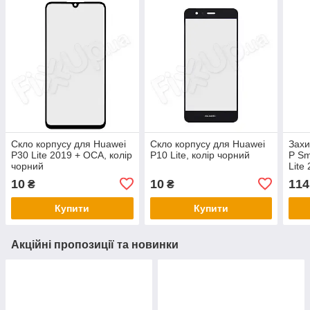
Скло корпусу для Huawei
Скло корпусу для Huawei
Захи
P30 Lite 2019 + OCA, колір
P10 Lite, колір чорний
P Sm
чорний
Lite
чор
10
10
114
₴
₴
Купити
Купити
Акційні пропозиції та новинки