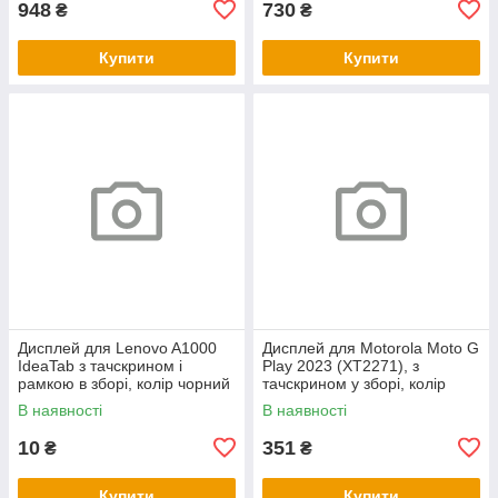
948
730
₴
₴
Купити
Купити
Дисплей для Lenovo A1000
Дисплей для Motorola Moto G
IdeaTab з тачскрином і
Play 2023 (XT2271), з
рамкою в зборі, колір чорний
тачскрином у зборі, колір
чорний
В наявності
В наявності
10
351
₴
₴
Купити
Купити