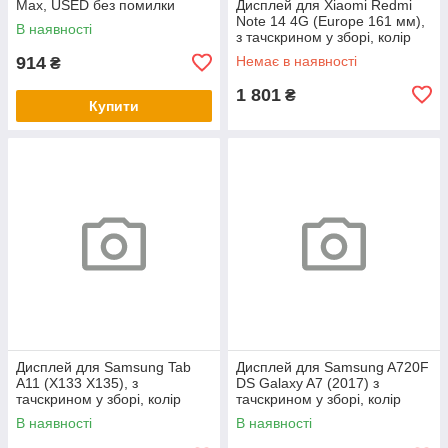
Max, USED без помилки
Дисплей для Xiaomi Redmi
Note 14 4G (Europe 161 мм),
В наявності
з тачскрином у зборі, колір
чорний, OLED
914
Немає в наявності
₴
1 801
₴
Купити
Дисплей для Samsung Tab
Дисплей для Samsung A720F
A11 (X133 X135), з
DS Galaxy A7 (2017) з
тачскрином у зборі, колір
тачскрином у зборі, колір
чорний
чорний, OLED
В наявності
В наявності