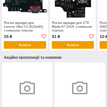
Роз'єм зарядки для
Роз'єм зарядки для ZTE
Роз'
Lenovo Vibe C2 (K10a40),
Blade A7 2019, з нижньою
A300
з нижньою платою
платою
плат
00
25
91
10
₴
₴
Купити
Купити
Акційні пропозиції та новинки