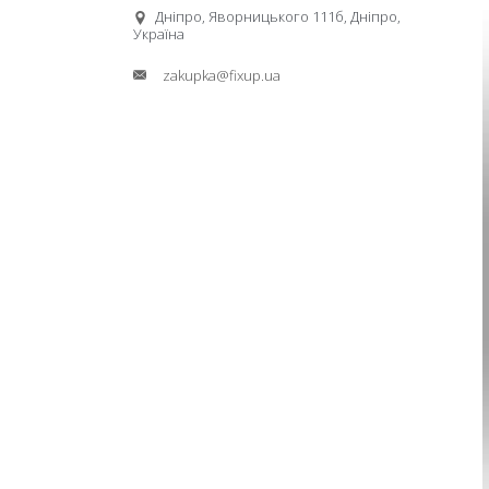
Дніпро, Яворницького 111б, Дніпро,
Україна
zakupka@fixup.ua