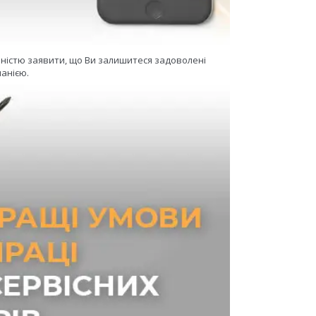
еністю заявити, що Ви залишитеся задоволені
анією.