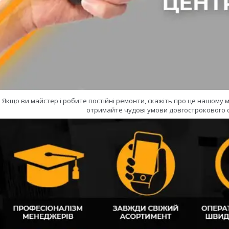
Якщо ви майстер і робите постійні ремонти, скажіть про це нашому
отримайте чудові умови довгострокового с