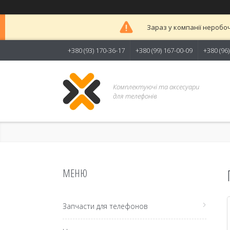
Зараз у компанії неробоч
+380 (93) 170-36-17
+380 (99) 167-00-09
+380 (96
Комплектуючі та аксесуари
для телефонів
Запчасти для телефонов