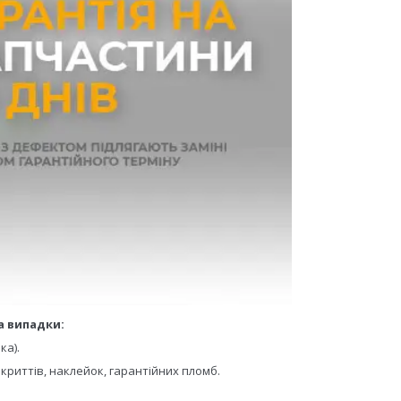
а випадки:
ка).
криттів, наклейок, гарантійних пломб.