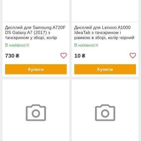
Дисплей для Samsung A720F
Дисплей для Lenovo A1000
DS Galaxy A7 (2017) з
IdeaTab з тачскрином і
тачскрином у зборі, колір
рамкою в зборі, колір чорний
чорний, OLED
В наявності
В наявності
730
10
₴
₴
Купити
Купити