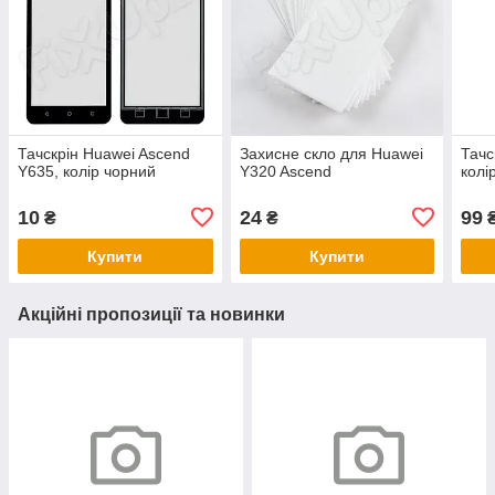
Тачскрін Huawei Ascend
Захисне скло для Huawei
Тачс
Y635, колір чорний
Y320 Ascend
колі
10
24
99
₴
₴
Купити
Купити
Акційні пропозиції та новинки