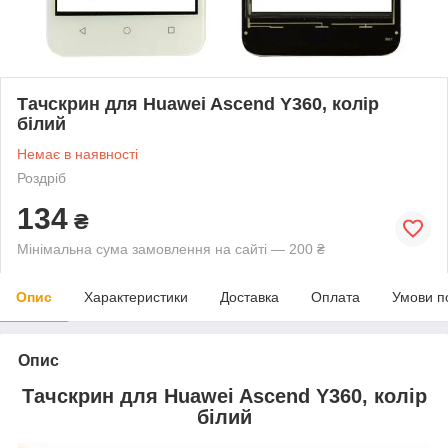
Тачскрин для Huawei Ascend Y360, колір
білий
Немає в наявності
Роздріб
134
₴
Мінімальна сума замовлення на сайті — 200 ₴
Опис
Характеристики
Доставка
Оплата
Умови п
Опис
Тачскрин для Huawei Ascend Y360, колір
білий