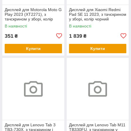
Дисплей для Motorola Moto G
Дисплей для Xiaomi Redmi
Play 2023 (XT2271), з
Pad SE 11 2023, з тачскрином
тачскрином у зборі, колір
у зборі, колір чорний
чорний
В наявності
В наявності
351
1 839
₴
₴
Купити
Купити
Дисплей для Lenovo Tab 3
Дисплей для Lenovo Tab M11
TB3-730X, з тачскрином і
TB330FU, з тачскрином у