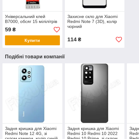
Універсальний клей
Захисне скло для Xiaomi
B7000, обсяг 15 мілілітрів
Redmi Note 7 (3D), колір
чорний
59
₴
114
₴
Купити
Подібні товари компанії
Задня кришка для Xiaomi
Задня кришка для Xiaomi
Задн
Redmi Note 12 4G, зі
Redmi 10 Redmi 10 2022
Redm
склом камери, колір синій
Redmi 10 Prime, зі склом
Redm