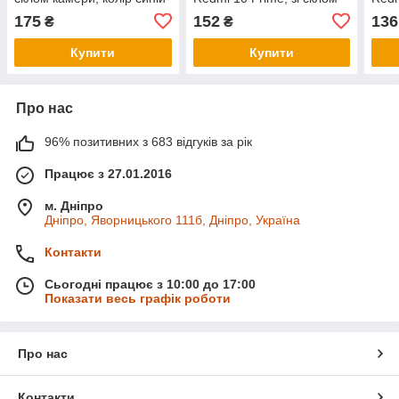
камери, колір сірий
каме
175
152
136
₴
₴
Купити
Купити
Про нас
96% позитивних з 683 відгуків за рік
Працює з 27.01.2016
м. Дніпро
Дніпро, Яворницького 111б, Дніпро, Україна
Контакти
Сьогодні працює з 10:00 до 17:00
Показати весь графік роботи
Про нас
Контакти