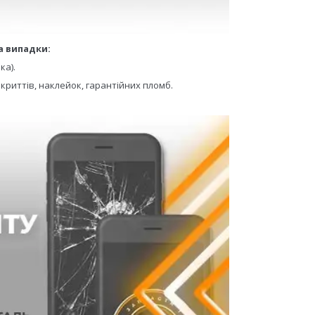
а випадки:
ка).
криттів, наклейок, гарантійних пломб.