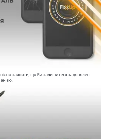
еністю заявити, що Ви залишитеся задоволені
анією.