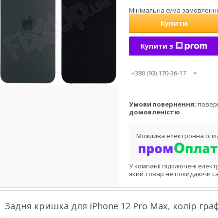
Мінімальна сума замовлення 
Купити
Купити з
+380 (93) 170-36-17
повер
домовленістю
У компанії підключені елект
який товар не покидаючи са
Задня кришка для iPhone 12 Pro Max, колір гра