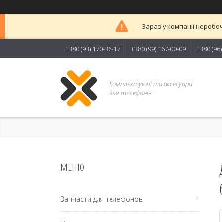
Зараз у компанії неробоч
+380 (93) 170-36-17
+380 (99) 167-00-09
+380 (96
Комплектуючі та аксесуари
для телефонів
Запчасти для телефонов