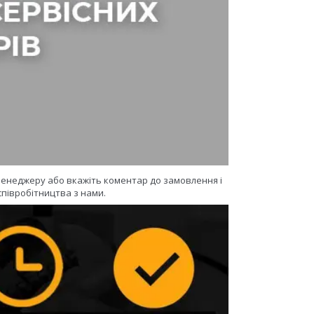
 менеджеру або вкажіть коментар до замовлення і
півробітництва з нами.