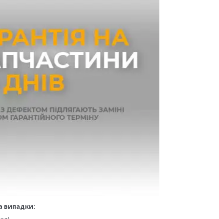
а випадки:
ка).