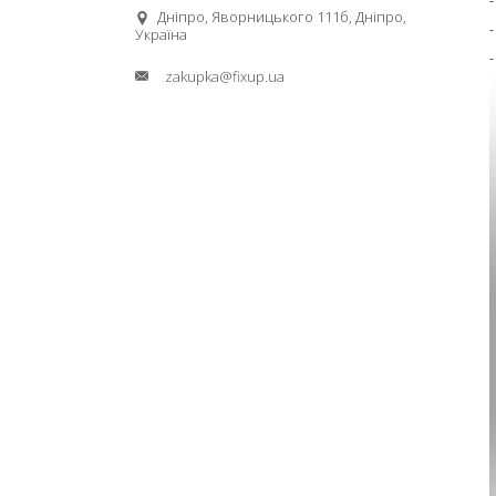
Дніпро, Яворницького 111б, Дніпро,
Україна
zakupka@fixup.ua