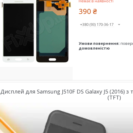
Немає в наявності
390 ₴
+380 (93) 170-36-17
повер
домовленістю
Дисплей для Samsung J510F DS Galaxy J5 (2016) з т
(TFT)