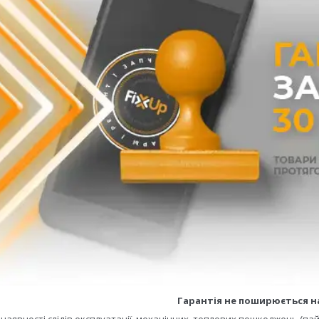
Гарантія не поширюється н
- наявності слідів експлуатації, механічних, теплових пошкоджень (пай