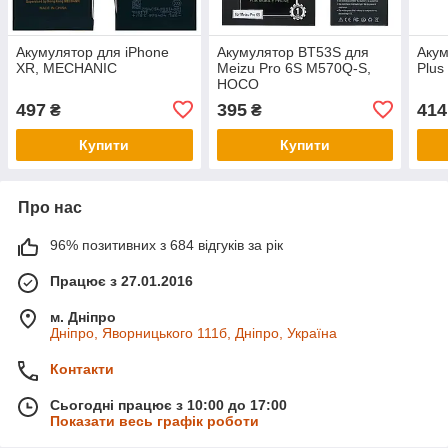
Акумулятор для iPhone
Акумулятор BT53S для
Акум
XR, MECHANIC
Meizu Pro 6S M570Q-S,
Plus
HOCO
497
395
414
₴
₴
Купити
Купити
Про нас
96% позитивних з 684 відгуків за рік
Працює з 27.01.2016
м. Дніпро
Дніпро, Яворницького 111б, Дніпро, Україна
Контакти
Сьогодні працює з 10:00 до 17:00
Показати весь графік роботи