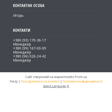
Игорь
+380 (93) 170-36-17
Менеджер
+380 (99) 167-00-09
Менеджер
+380 (96) 026-24-42
Менеджер
Сайт створений на маркетплейсі
Prom.ua
FixUp |
Поскаржитися на контент
|
Політика конфіденційності
Select Language
▼