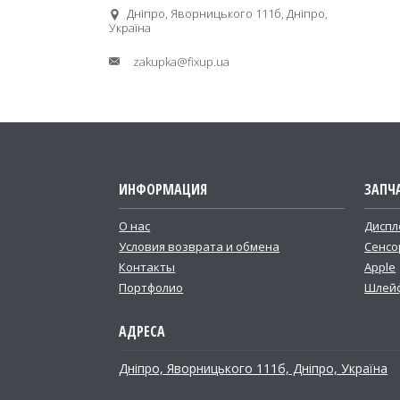
Дніпро, Яворницького 111б, Дніпро,
Україна
zakupka@fixup.ua
ИНФОРМАЦИЯ
ЗАПЧ
О нас
Диспл
Условия возврата и обмена
Сенсо
Контакты
Apple
Портфолио
Шлей
Дніпро, Яворницького 111б, Дніпро, Україна