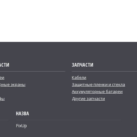
АСТИ
ЗАПЧАСТИ
еи
Кабели
рные экраны
Защитные пленки и стекла
Аккумуляторные батареи
фы
Другие запчасти
FixUp