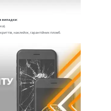
а випадки:
ка).
криттів, наклейок, гарантійних пломб.