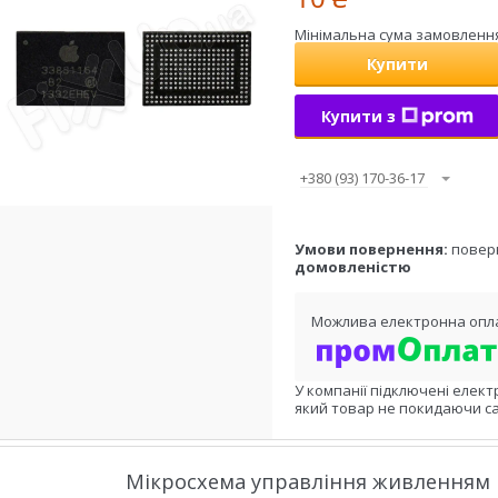
Мінімальна сума замовлення 
Купити
Купити з
+380 (93) 170-36-17
повер
домовленістю
У компанії підключені елект
який товар не покидаючи са
Мікросхема управління живленням i