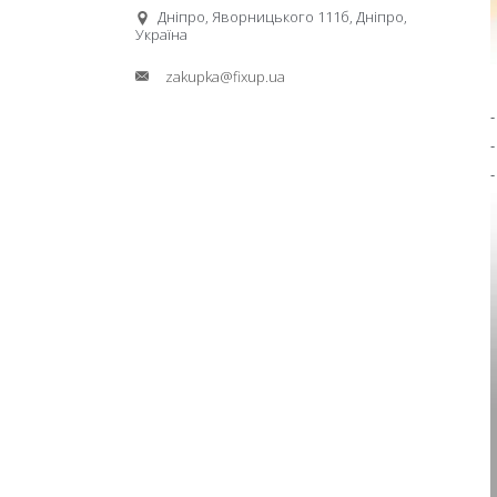
Дніпро, Яворницького 111б, Дніпро,
Україна
zakupka@fixup.ua