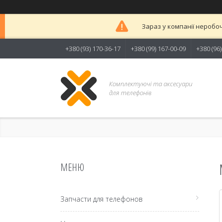
Зараз у компанії неробоч
+380 (93) 170-36-17
+380 (99) 167-00-09
+380 (96
Комплектуючі та аксесуари
для телефонів
Запчасти для телефонов