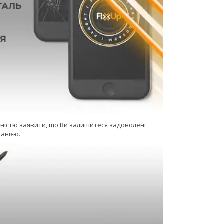
еністю заявити, що Ви залишитеся задоволені
анією.