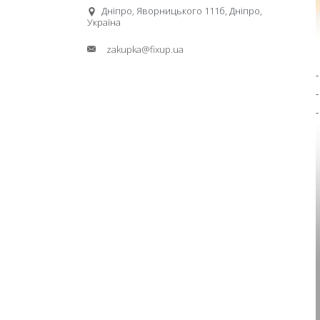
Дніпро, Яворницького 111б, Дніпро,
Україна
zakupka@fixup.ua