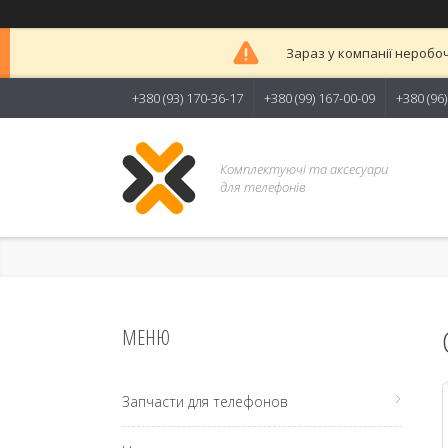
Зараз у компанії неробоч
+380 (93) 170-36-17
+380 (99) 167-00-09
+380 (96
Комплектуючі та аксесуари
для телефонів
Запчасти для телефонов