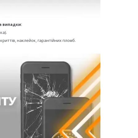
а випадки:
ка).
криттів, наклейок, гарантійних пломб.