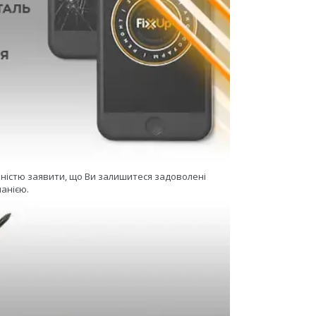
еністю заявити, що Ви залишитеся задоволені
анією.