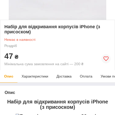
Набір для відкривання корпусів iPhone (з
присоском)
Немає в наявності
Роздріб
47
₴
Мінімальна сума замовлення на сайті — 200 ₴
Опис
Характеристики
Доставка
Оплата
Умови п
Опис
Набір для відкривання корпусів iPhone
(з присоском)