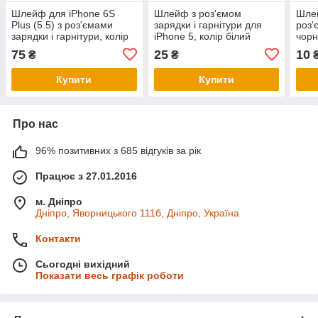
Шлейф для iPhone 6S
Шлейф з роз'ємом
Шлей
Plus (5.5) з роз'ємами
зарядки і гарнітури для
роз'
зарядки і гарнітури, колір
iPhone 5, колір білий
чорн
сірий, Китай високої якості
якос
75
25
10
₴
₴
Купити
Купити
Про нас
96% позитивних з 685 відгуків за рік
Працює з 27.01.2016
м. Дніпро
Дніпро, Яворницького 111б, Дніпро, Україна
Контакти
Сьогодні вихідний
Показати весь графік роботи