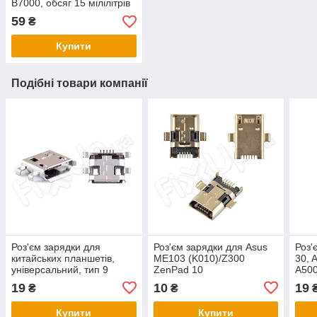
B7000, обсяг 15 мілілітрів
59
₴
Купити
Подібні товари компанії
Роз'єм зарядки для
Роз'єм зарядки для Asus
Роз'
китайських планшетів,
ME103 (K010)/Z300
30, 
універсальний, тип 9
ZenPad 10
A500
план
19
10
19
₴
₴
Купити
Купити