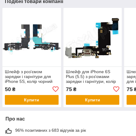
Подібні товари компанії
Шлейф з роз'ємом
Шлейф для iPhone 6S
Шлей
зарядки і гарнітури для
Plus (5.5) з роз'ємами
заря
iPhone 5S, колір чорний
зарядки і гарнітури, колір
для 
сірий, Китай високої якості
колі
50
75
75
₴
₴
Купити
Купити
Про нас
96% позитивних з 683 відгуків за рік