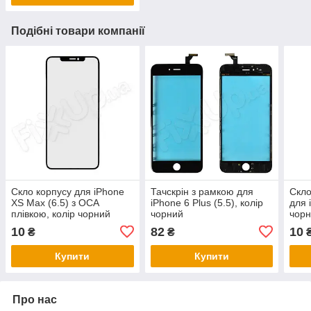
Подібні товари компанії
Скло корпусу для iPhone
Тачскрін з рамкою для
Скло
XS Max (6.5) з OCA
iPhone 6 Plus (5.5), колір
для 
плівкою, колір чорний
чорний
чор
10
82
10
₴
₴
Купити
Купити
Про нас