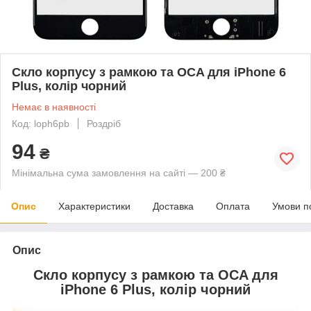
Скло корпусу з рамкою та OCA для iPhone 6
Plus, колір чорний
Немає в наявності
Код: loph6pb
Роздріб
94
₴
Мінімальна сума замовлення на сайті — 200 ₴
Опис
Характеристики
Доставка
Оплата
Умови п
Опис
Скло корпусу з рамкою та OCA для
iPhone 6 Plus, колір чорний