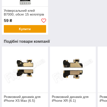
Універсальний клей
B7000, обсяг 15 мілілітрів
59
₴
Купити
Подібні товари компанії
Розмовний динамік для
Розмовний динамік для
Розм
iPhone XS Max (6.5)
iPhone XR (6.1)
iPho