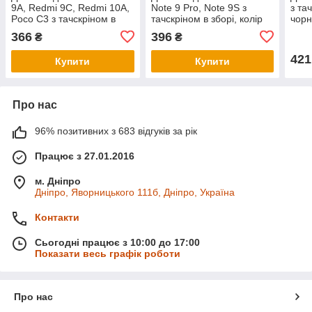
9A, Redmi 9C, Redmi 10A,
Note 9 Pro, Note 9S з
з та
Poco C3 з тачскріном в
тачскріном в зборі, колір
чор
зборі, колір чорний
чорний
366
396
₴
₴
421
Купити
Купити
Про нас
96% позитивних з 683 відгуків за рік
Працює з 27.01.2016
м. Дніпро
Дніпро, Яворницького 111б, Дніпро, Україна
Контакти
Сьогодні працює з 10:00 до 17:00
Показати весь графік роботи
Про нас