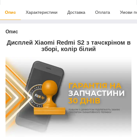
Опис
Характеристики
Доставка
Оплата
Умови п
Опис
Дисплей Xiaomi Redmi S2 з тачскріном в
зборі, колір білий