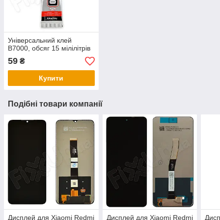
Універсальний клей
B7000, обсяг 15 мілілітрів
59
₴
Купити
Подібні товари компанії
Дисплей для Xiaomi Redmi
Дисплей для Xiaomi Redmi
Дисп