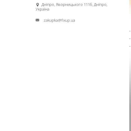
Дніпро, Яворницького 111б, Дніпро,
Україна
zakupka@fixup.ua