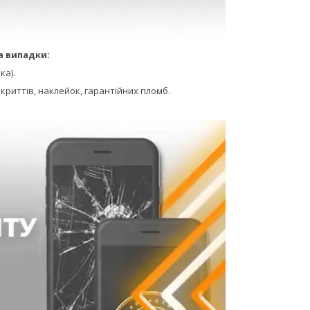
а випадки:
ка).
криттів, наклейок, гарантійних пломб.