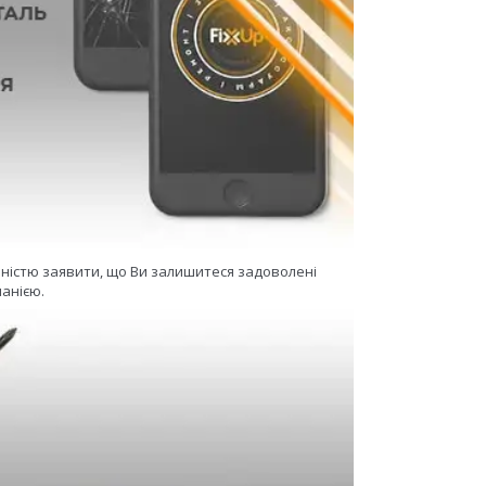
еністю заявити, що Ви залишитеся задоволені
анією.