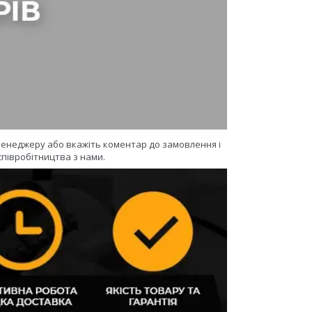
 менеджеру або вкажіть коментар до замовлення і
півробітництва з нами.