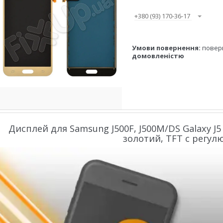
+380 (93) 170-36-17
повер
домовленістю
Дисплей для Samsung J500F, J500M/DS Galaxy J5 
золотий, TFT c регу