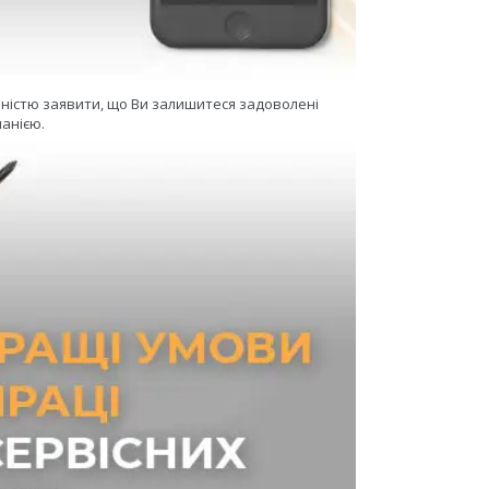
еністю заявити, що Ви залишитеся задоволені
анією.