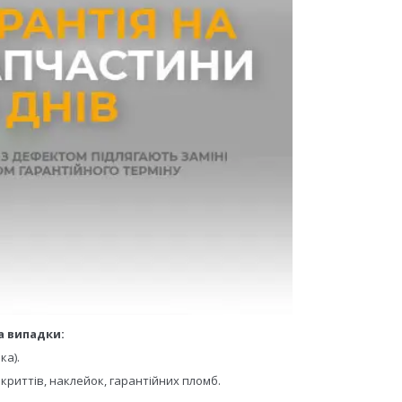
а випадки:
ка).
криттів, наклейок, гарантійних пломб.