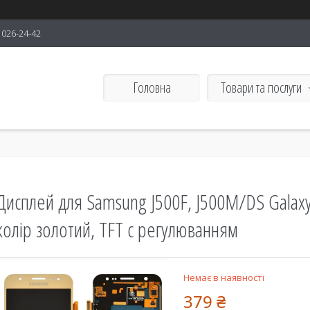
) 026-24-42
Головна
Товари та послуги
Дисплей для Samsung J500F, J500M/DS Galaxy 
колір золотий, TFT c регулюванням
Немає в наявності
379 ₴