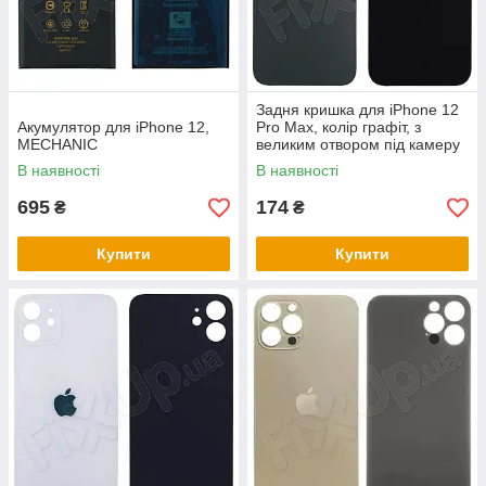
Задня кришка для iPhone 12
Акумулятор для iPhone 12,
Pro Max, колір графіт, з
MECHANIC
великим отвором під камеру
В наявності
В наявності
695
174
₴
₴
Купити
Купити