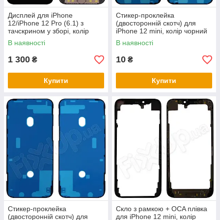
Дисплей для iPhone
Стикер-проклейка
12/iPhone 12 Pro (6.1) з
(двосторонній скотч) для
тачскрином у зборі, колір
iPhone 12 mini, колір чорний
чорний, Incell
В наявності
В наявності
1 300
10
₴
₴
Купити
Купити
Стикер-проклейка
Скло з рамкою + OCA плівка
(двосторонній скотч) для
для iPhone 12 mini, колір