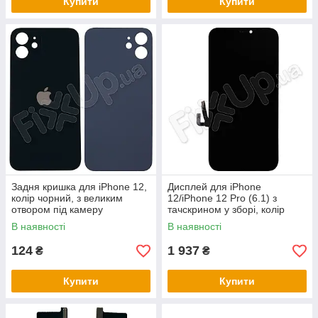
Купити
Купити
Задня кришка для iPhone 12,
Дисплей для iPhone
колір чорний, з великим
12/iPhone 12 Pro (6.1) з
отвором під камеру
тачскрином у зборі, колір
чорний, Oled GX Hard
В наявності
В наявності
124
1 937
₴
₴
Купити
Купити