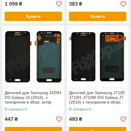
1 059
383
₴
₴
Купити
Купити
Дисплей для Samsung J320H
Дисплей для Samsung J710F,
DS Galaxy J3 (2016), з
J710H, J710M /DS Galaxy J7
тачскріном в зборі, колір
(2016) з тачскріном в зборі,
чорний, TFT c регулюванням
колір чорний, TFT з
В наявності
В наявності
447
493
₴
₴