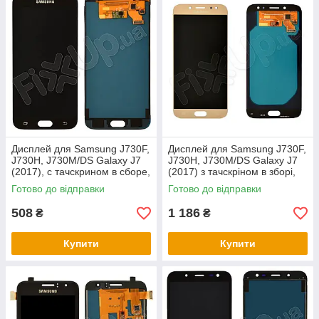
Дисплей для Samsung J730F,
Дисплей для Samsung J730F,
J730H, J730M/DS Galaxy J7
J730H, J730M/DS Galaxy J7
(2017), с тачскрином в сборе,
(2017) з тачскріном в зборі,
цвет черный, TFT c
колір золотий, OLED
Готово до відправки
Готово до відправки
508
1 186
₴
₴
Купити
Купити