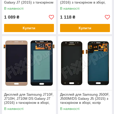
Galaxy J7 (2015) з тачскріном
(2016) з тачскріном в зборі,
в зборі, колір чорний, OLED
колір чорний, OLED
В наявності
В наявності
1 089
1 118
₴
₴
Купити
Купити
Дисплей для Samsung J710F,
Дисплей для Samsung J500F,
J710H, J710M DS Galaxy J7
J500M/DS Galaxy J5 (2015) з
(2016) з тачскріном в зборі,
тачскріном в зборі, колір
колір золотий, OLED
чорний, TFT c регулюванням
В наявності
В наявності