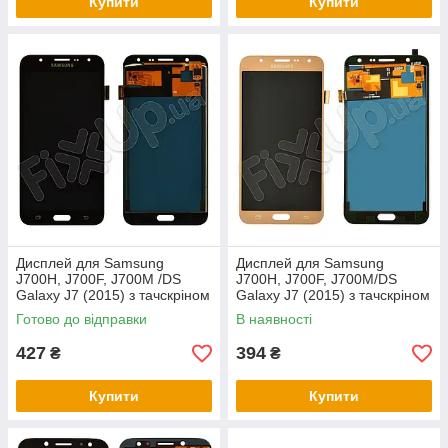
Купити
Купити
Дисплей для Samsung
Дисплей для Samsung
J700H, J700F, J700M /DS
J700H, J700F, J700M/DS
Galaxy J7 (2015) з тачскріном
Galaxy J7 (2015) з тачскріном
в зборі, колір чорний, TFT c
в зборі, колір золотий, TFT c
Готово до відправки
В наявності
427
394
₴
₴
Купити
Купити