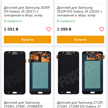
Дисплей для Samsung J530F
Дисплей для Samsung
DS Galaxy J5 (2017) з
J510F/DS Galaxy J5 (2016) з
тачскріном в зборі, колір
тачскріном в зборі, колір
чорний, OLED, 5"
чорний, OLED, 5"
В наявності
В наявності
1 051
1 099
₴
₴
Купити
Купити
Дисплей для Samsung
Дисплей для Samsung J710F,
J700H, J700F, J700M/DS
J710H, J710M DS Galaxy J7