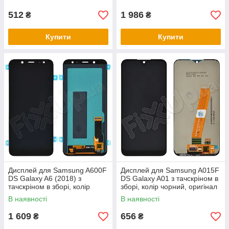
512
1 986
₴
₴
Купити
Купити
Дисплей для Samsung A600F
Дисплей для Samsung A015F
DS Galaxy A6 (2018) з
DS Galaxy A01 з тачскріном в
тачскріном в зборі, колір
зборі, колір чорний, оригінал
чорний, OLED
з заміненим ст
В наявності
В наявності
1 609
656
₴
₴