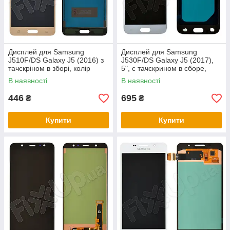
Дисплей для Samsung
Дисплей для Samsung
J510F/DS Galaxy J5 (2016) з
J530F/DS Galaxy J5 (2017),
тачскріном в зборі, колір
5", с тачскрином в сборе,
золотий, TFT c
цвет серебро, OLED
В наявності
В наявності
регулюванням
446
695
₴
₴
Купити
Купити