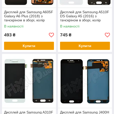
Дисплей для Samsung A605F
Дисплей для Samsung A510F
Galaxy A6 Plus (2018) з
DS Galaxy A5 (2016) з
тачскріном в зборі, колір
тачскріном в зборі, колір
чорний, TFT з регулюванням
білий, OLED
В наявності
В наявності
493
745
₴
₴
Купити
Купити
Дисплей для Samsung A310F
Дисплей для Samsung J400H