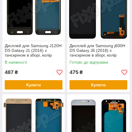
Дисплей для Samsung J120H
Дисплей для Samsung j600H
DS Galaxy J1 (2016) з
DS Galaxy J6 (2018) з
тачскріном в зборі, колір
тачскріном в зборі, колір
чорний, TFT c регулюванням
чорний, TFT c регулюванням
В наявності
Готово до відправки
487
475
₴
₴
Купити
Купити