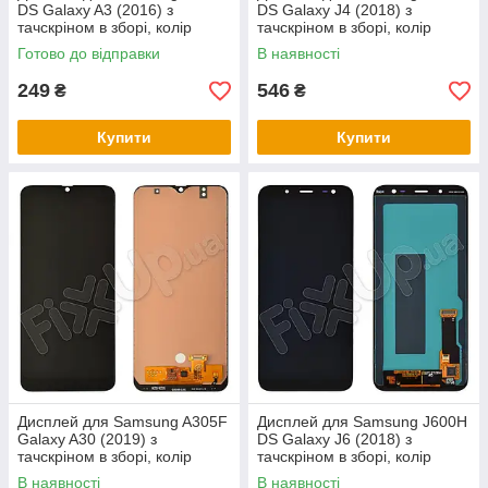
DS Galaxy A3 (2016) з
DS Galaxy J4 (2018) з
тачскріном в зборі, колір
тачскріном в зборі, колір
білий, TFT c регулюванням
чорний, TFT з регулюванням
Готово до відправки
В наявності
249
546
₴
₴
Купити
Купити
Дисплей для Samsung A305F
Дисплей для Samsung J600H
Galaxy A30 (2019) з
DS Galaxy J6 (2018) з
тачскріном в зборі, колір
тачскріном в зборі, колір
чорний, QX TFT incell
чорний, Original Change Gla
В наявності
В наявності